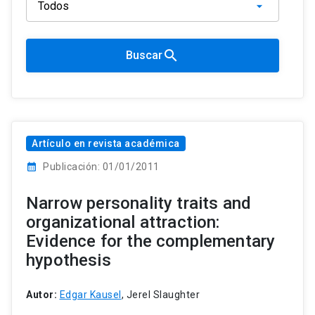
search
Buscar
Artículo en revista académica
calendar_month
Publicación: 01/01/2011
Narrow personality traits and
organizational attraction:
Evidence for the complementary
hypothesis
Autor:
Edgar Kausel
, Jerel Slaughter