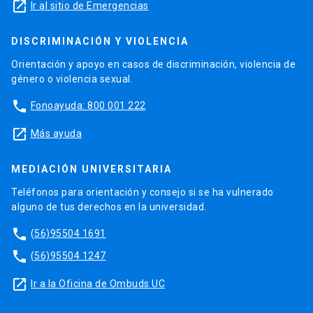
launch
Ir al sitio de Emergencias
DISCRIMINACIÓN Y VIOLENCIA
Orientación y apoyo en casos de discriminación, violencia de
género o violencia sexual.
phone
Fonoayuda: 800 001 222
launch
Más ayuda
MEDIACIÓN UNIVERSITARIA
Teléfonos para orientación y consejo si se ha vulnerado
alguno de tus derechos en la universidad.
phone
(56)95504 1691
phone
(56)95504 1247
launch
Ir a la Oficina de Ombuds UC