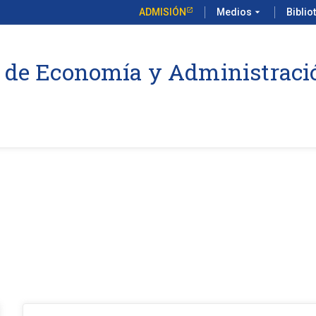
ADMISIÓN
Medios
arrow_drop_down
Biblio
 de Economía y Administraci