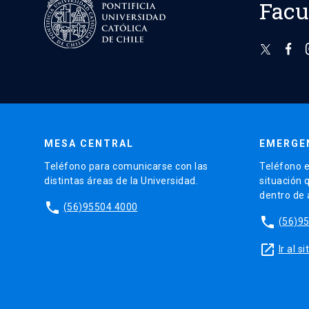
Facu
MESA CENTRAL
EMERGE
Teléfono para comunicarse con las
Teléfono e
distintas áreas de la Universidad.
situación 
dentro de
phone
(56)95504 4000
phone
(56)9
launch
Ir al 