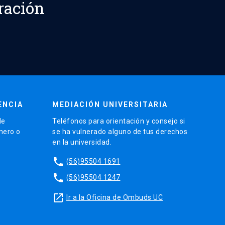
ración
ENCIA
MEDIACIÓN UNIVERSITARIA
de
Teléfonos para orientación y consejo si
énero o
se ha vulnerado alguno de tus derechos
en la universidad.
phone
(56)95504 1691
phone
(56)95504 1247
launch
Ir a la Oficina de Ombuds UC