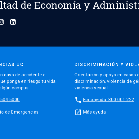
ltad de Economía y Administ
NCIAS UC
DISCRIMINACIÓN Y VIOL
n caso de accidente o
Orientación y apoyo en casos 
que ponga en riesgo tu vida
discriminación, violencia de g
 algún campus.
violencia sexual.
phone
5504 5000
Fonoayuda: 800 001 222
launch
sitio de Emergencias
Más ayuda