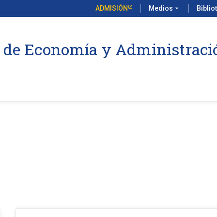
ADMISIÓN
Medios
arrow_drop_down
Biblio
 de Economía y Administraci