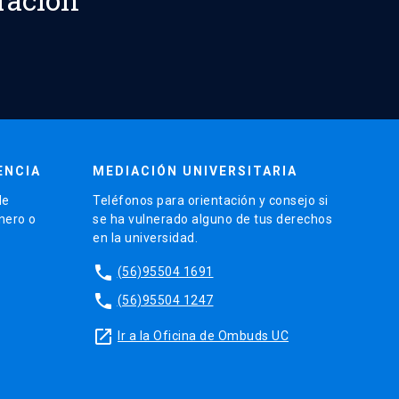
ENCIA
MEDIACIÓN UNIVERSITARIA
de
Teléfonos para orientación y consejo si
énero o
se ha vulnerado alguno de tus derechos
en la universidad.
phone
(56)95504 1691
phone
(56)95504 1247
launch
Ir a la Oficina de Ombuds UC