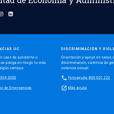
NCIAS UC
DISCRIMINACIÓN Y VIOL
n caso de accidente o
Orientación y apoyo en casos 
que ponga en riesgo tu vida
discriminación, violencia de g
 algún campus.
violencia sexual.
phone
5504 5000
Fonoayuda: 800 001 222
launch
sitio de Emergencias
Más ayuda