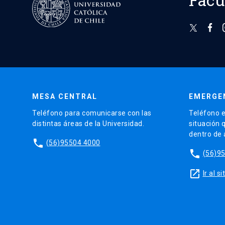
MESA CENTRAL
EMERGE
Teléfono para comunicarse con las
Teléfono e
distintas áreas de la Universidad.
situación 
dentro de
phone
(56)95504 4000
phone
(56)9
launch
Ir al 