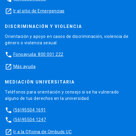
launch
Ir al sitio de Emergencias
DISCRIMINACIÓN Y VIOLENCIA
Orientación y apoyo en casos de discriminación, violencia de
género o violencia sexual.
phone
Fonoayuda: 800 001 222
launch
Más ayuda
MEDIACIÓN UNIVERSITARIA
Teléfonos para orientación y consejo si se ha vulnerado
alguno de tus derechos en la universidad.
phone
(56)95504 1691
phone
(56)95504 1247
launch
Ir a la Oficina de Ombuds UC