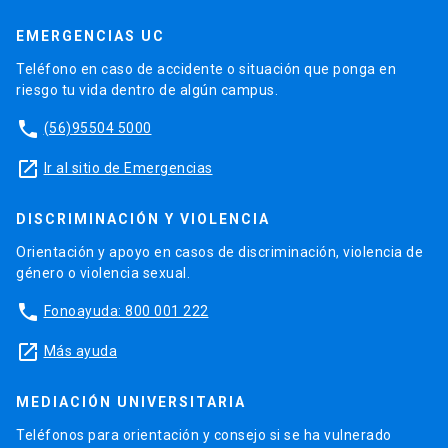
EMERGENCIAS UC
Teléfono en caso de accidente o situación que ponga en
riesgo tu vida dentro de algún campus.
phone
(56)95504 5000
launch
Ir al sitio de Emergencias
DISCRIMINACIÓN Y VIOLENCIA
Orientación y apoyo en casos de discriminación, violencia de
género o violencia sexual.
phone
Fonoayuda: 800 001 222
launch
Más ayuda
MEDIACIÓN UNIVERSITARIA
Teléfonos para orientación y consejo si se ha vulnerado