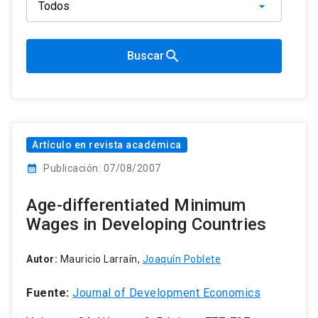
search
Buscar
Artículo en revista académica
calendar_month
Publicación: 07/08/2007
Age-differentiated Minimum
Wages in Developing Countries
Autor:
Mauricio Larraín,
Joaquín Poblete
Fuente:
Journal of Development Economics