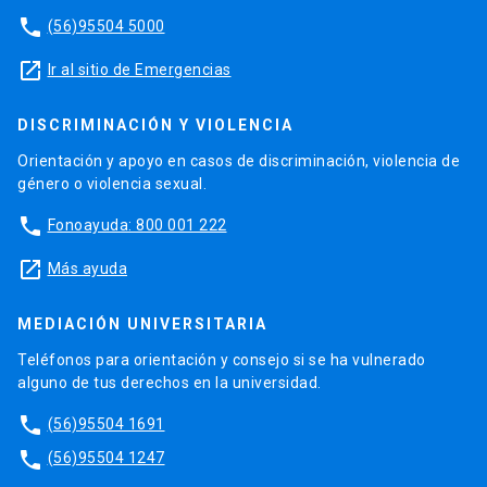
phone
(56)95504 5000
launch
Ir al sitio de Emergencias
DISCRIMINACIÓN Y VIOLENCIA
Orientación y apoyo en casos de discriminación, violencia de
género o violencia sexual.
phone
Fonoayuda: 800 001 222
launch
Más ayuda
MEDIACIÓN UNIVERSITARIA
Teléfonos para orientación y consejo si se ha vulnerado
alguno de tus derechos en la universidad.
phone
(56)95504 1691
phone
(56)95504 1247