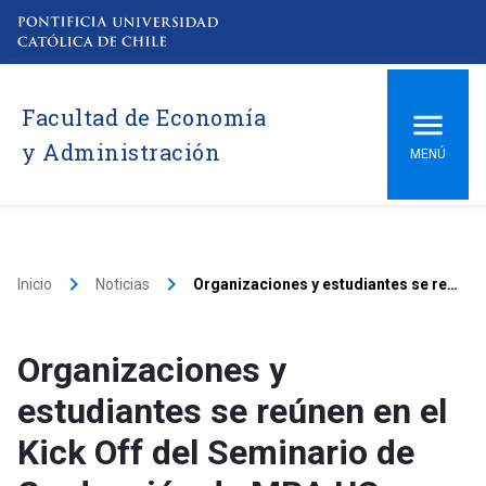
Facultad de Economía
y Administración
MENÚ
keyboard_arrow_right
keyboard_arrow_right
Inicio
Noticias
Organizaciones y estudiantes se reúnen en el Kick Off del Seminario de Graduación de MBA UC
Organizaciones y
estudiantes se reúnen en el
Kick Off del Seminario de