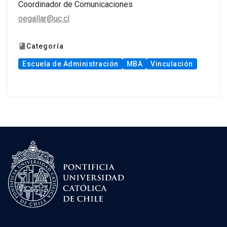
Coordinador de Comunicaciones
oegallar@uc.cl
Categoría
book
Escuela de Administración
MBA
Vinculación