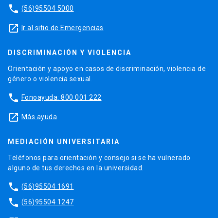
phone
(56)95504 5000
launch
Ir al sitio de Emergencias
DISCRIMINACIÓN Y VIOLENCIA
Orientación y apoyo en casos de discriminación, violencia de
género o violencia sexual.
phone
Fonoayuda: 800 001 222
launch
Más ayuda
MEDIACIÓN UNIVERSITARIA
Teléfonos para orientación y consejo si se ha vulnerado
alguno de tus derechos en la universidad.
phone
(56)95504 1691
phone
(56)95504 1247