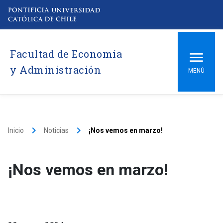
Facultad de Economía
y Administración
MENÚ
keyboard_arrow_right
keyboard_arrow_right
Inicio
Noticias
¡Nos vemos en marzo!
¡Nos vemos en marzo!