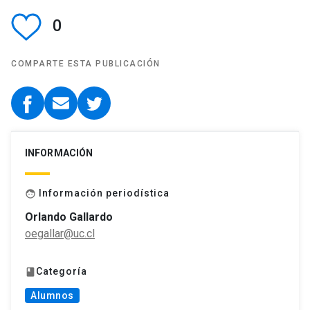
0
COMPARTE ESTA PUBLICACIÓN
INFORMACIÓN
Información periodística
face
Orlando Gallardo
oegallar@uc.cl
Categoría
book
Alumnos