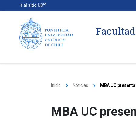
Ir al sitio UC
Facultad
keyboard_arrow_right
keyboard_arrow_right
Inicio
Noticias
MBA UC presenta 
MBA UC present