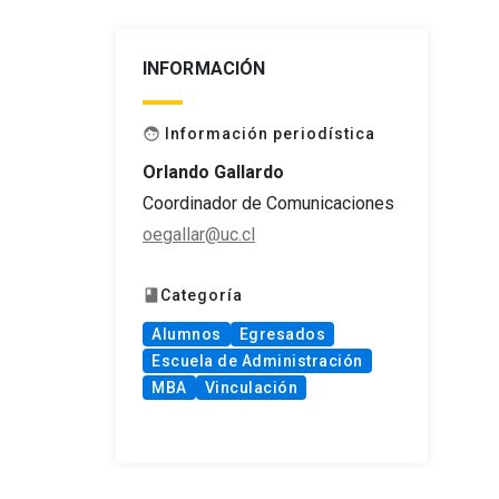
INFORMACIÓN
Información periodística
face
Orlando Gallardo
Coordinador de Comunicaciones
oegallar@uc.cl
Categoría
book
Alumnos
Egresados
Escuela de Administración
MBA
Vinculación