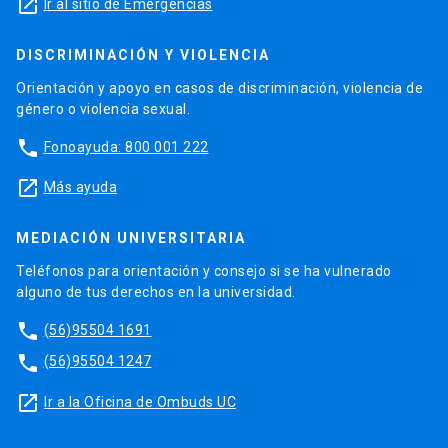
launch
Ir al sitio de Emergencias
DISCRIMINACIÓN Y VIOLENCIA
Orientación y apoyo en casos de discriminación, violencia de
género o violencia sexual.
phone
Fonoayuda: 800 001 222
launch
Más ayuda
MEDIACIÓN UNIVERSITARIA
Teléfonos para orientación y consejo si se ha vulnerado
alguno de tus derechos en la universidad.
phone
(56)95504 1691
phone
(56)95504 1247
launch
Ir a la Oficina de Ombuds UC