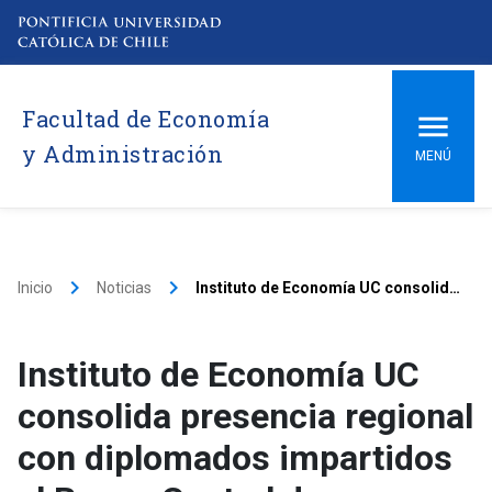
Facultad de Economía
y Administración
MENÚ
keyboard_arrow_right
keyboard_arrow_right
Inicio
Noticias
Instituto de Economía UC consolida presencia regional con diplomados impartidos al Banco Central de Honduras
Instituto de Economía UC
consolida presencia regional
con diplomados impartidos