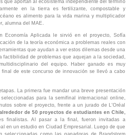
as que aportan al ecosistema independiente del término
rmente en la tierra es fertilizante, compostable y
céano es alimento para la vida marina y multiplicador
er, alumna del MAE.
n Economía Aplicada le sirvió en el proyecto, Sofía
icación de la teoría económica a problemas reales con
erramientas que ayudan a ver estos dilemas desde una
a factibilidad de problemas que aquejan a la sociedad,
multidisciplinario del equipo. Haber ganado es muy
a final de este concurso de innovación se llevó a cabo
etapas. La primera fue mandar una breve presentación
n seleccionadas para la semifinal internacional online,
utos sobre el proyecto, frente a un jurado de L’Oréal
lrededor de 50 proyectos de estudiantes en Chile,
 finalistas. Al pasar a la final, fueron invitadas a
Oréal en un estudio en Ciudad Empresarial. Luego de que
ron seleccionadas como las ganadoras de Brandstorm