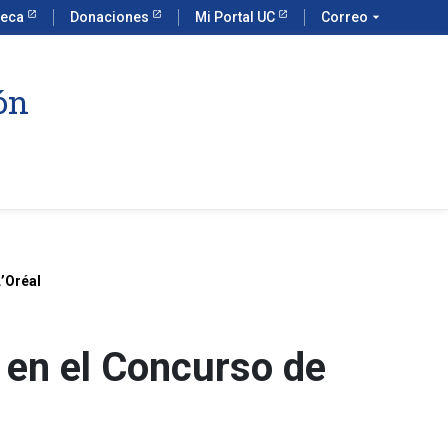
teca
Donaciones
Mi Portal UC
Correo
arrow_drop_down
ón
’Oréal
 en el Concurso de