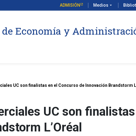
ADMISIÓN
Medios
arrow_drop_down
Biblio
 de Economía y Administraci
iales UC son finalistas en el Concurso de Innovación Brandstorm L
rciales UC son finalistas
ndstorm L’Oréal