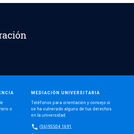
ración
ENCIA
MEDIACIÓN UNIVERSITARIA
de
Teléfonos para orientación y consejo si
énero o
se ha vulnerado alguno de tus derechos
en la universidad.
phone
(56)95504 1691