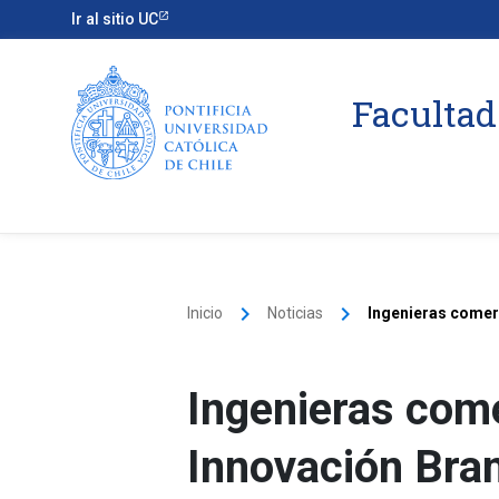
Ir al sitio UC
Facultad
keyboard_arrow_right
keyboard_arrow_right
Inicio
Noticias
Ingenieras comerc
Ingenieras come
Innovación Bra