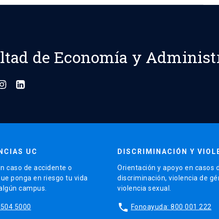
ltad de Economía y Administ
NCIAS UC
DISCRIMINACIÓN Y VIOL
n caso de accidente o
Orientación y apoyo en casos 
que ponga en riesgo tu vida
discriminación, violencia de g
 algún campus.
violencia sexual.
phone
5504 5000
Fonoayuda: 800 001 222