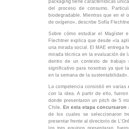
packaging tiene características únic
del proceso de consumo. Particula
biodegradable. Mientras que en el o
de oxígeno», describe Sofía Flechtn
Sobre cómo estudiar el Magíster e
Flechtner explica que desde «la apl
una mirada social. El MAE entrega h
mirada técnica en la evaluación de l
dentro de un contexto de trabajo 
significativo para nosotras ya que l
en la semana de la sustentabilidad».
La competencia consistió en varias 
con la idea. A partir de ello, fuero
donde presentaron un pitch de 5 min
Chile.
En esta etapa concursaron a
de los cuales se seleccionaron tres
presentar frente al directorio de L’
los tres equipos presentaran, fue