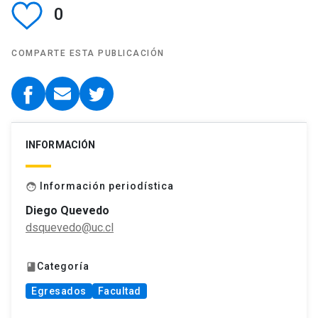
0
COMPARTE ESTA PUBLICACIÓN
INFORMACIÓN
Información periodística
face
Diego Quevedo
dsquevedo@uc.cl
Categoría
book
Egresados
Facultad