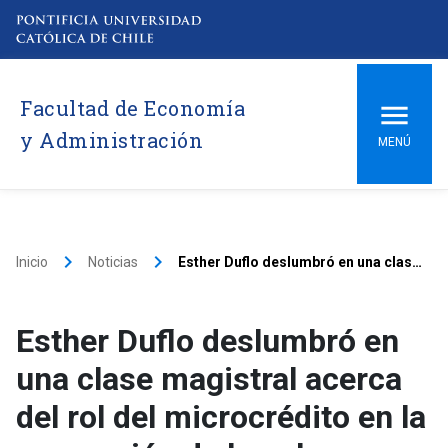
Facultad de Economía
y Administración
MENÚ
keyboard_arrow_right
keyboard_arrow_right
Inicio
Noticias
Esther Duflo deslumbró en una clase magistral acerca del rol del microcrédito en la superación de la pobreza
Esther Duflo deslumbró en
una clase magistral acerca
del rol del microcrédito en la