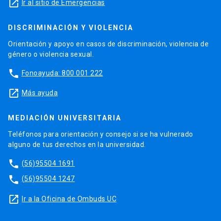
launch
Ir al sitio de Emergencias
DISCRIMINACIÓN Y VIOLENCIA
Orientación y apoyo en casos de discriminación, violencia de
género o violencia sexual.
phone
Fonoayuda: 800 001 222
launch
Más ayuda
MEDIACIÓN UNIVERSITARIA
Teléfonos para orientación y consejo si se ha vulnerado
alguno de tus derechos en la universidad.
phone
(56)95504 1691
phone
(56)95504 1247
launch
Ir a la Oficina de Ombuds UC