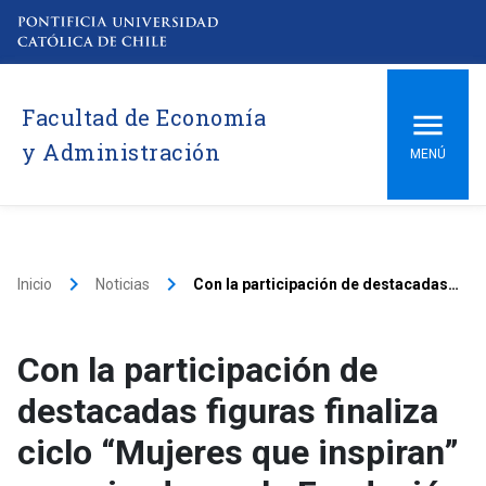
Facultad de Economía
y Administración
MENÚ
keyboard_arrow_right
keyboard_arrow_right
Inicio
Noticias
Con la participación de destacadas figuras finaliza ciclo “Mujeres que inspiran” organizado por la Fundación de Egresados
Con la participación de
destacadas figuras finaliza
ciclo “Mujeres que inspiran”