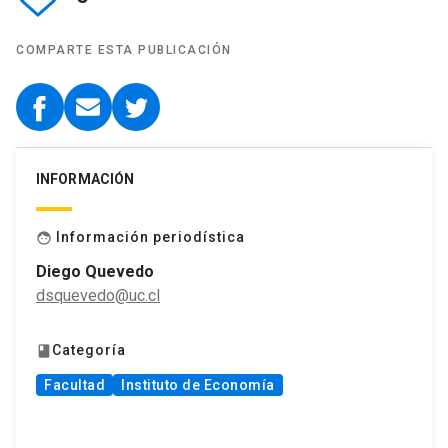
COMPARTE ESTA PUBLICACIÓN
INFORMACIÓN
Información periodística
face
Diego Quevedo
dsquevedo@uc.cl
Categoría
book
Facultad
Instituto de Economía