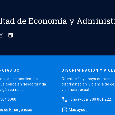
ltad de Economía y Administ
NCIAS UC
DISCRIMINACIÓN Y VIOL
n caso de accidente o
Orientación y apoyo en casos 
que ponga en riesgo tu vida
discriminación, violencia de g
 algún campus.
violencia sexual.
phone
5504 5000
Fonoayuda: 800 001 222
launch
sitio de Emergencias
Más ayuda