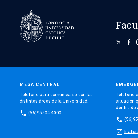
Facu
MESA CENTRAL
EMERGE
Teléfono para comunicarse con las
Teléfono e
distintas áreas de la Universidad.
situación 
dentro de
phone
(56)95504 4000
phone
(56)9
launch
Ir al 