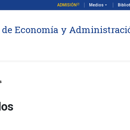
ADMISIÓN
Medios
arrow_drop_down
Biblio
 de Economía y Administraci
s
dos