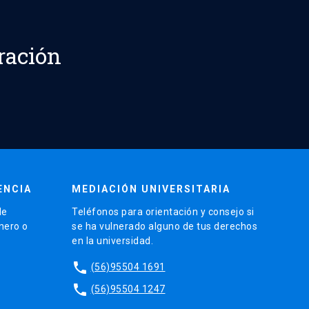
ración
ENCIA
MEDIACIÓN UNIVERSITARIA
de
Teléfonos para orientación y consejo si
énero o
se ha vulnerado alguno de tus derechos
en la universidad.
phone
(56)95504 1691
phone
(56)95504 1247