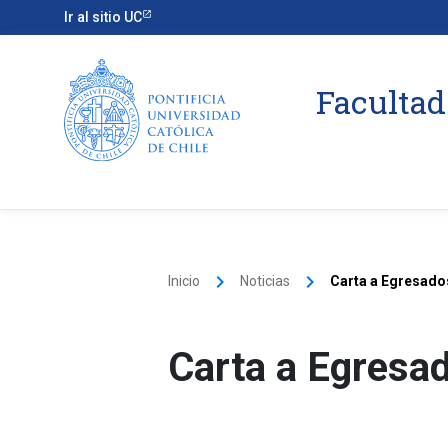
Ir al sitio UC
Facultad
keyboard_arrow_right
keyboard_arrow_right
Inicio
Noticias
Carta a Egresado
Carta a Egresa