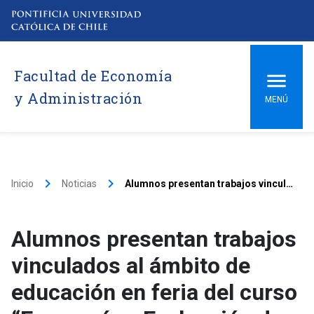
Facultad de Economía
y Administración
MENÚ
keyboard_arrow_right
keyboard_arrow_right
Inicio
Noticias
Alumnos presentan trabajos vinculados al ámbito de educación en feria del curso “Economía y Evaluación de Políticas Sociales»
Alumnos presentan trabajos
vinculados al ámbito de
educación en feria del curso