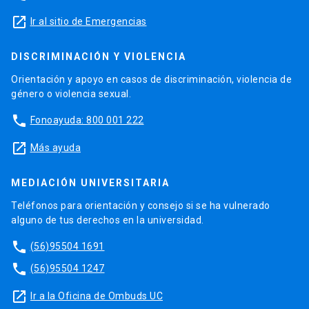
launch
Ir al sitio de Emergencias
DISCRIMINACIÓN Y VIOLENCIA
Orientación y apoyo en casos de discriminación, violencia de
género o violencia sexual.
phone
Fonoayuda: 800 001 222
launch
Más ayuda
MEDIACIÓN UNIVERSITARIA
Teléfonos para orientación y consejo si se ha vulnerado
alguno de tus derechos en la universidad.
phone
(56)95504 1691
phone
(56)95504 1247
launch
Ir a la Oficina de Ombuds UC