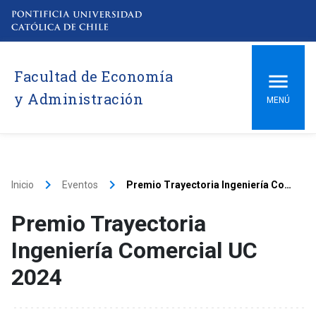
Facultad de Economía
y Administración
MENÚ
keyboard_arrow_right
keyboard_arrow_right
Inicio
Eventos
Premio Trayectoria Ingeniería Comercial UC 2024
Premio Trayectoria
Ingeniería Comercial UC
2024