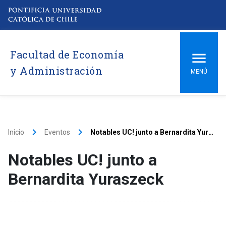
Facultad de Economía
y Administración
MENÚ
keyboard_arrow_right
keyboard_arrow_right
Inicio
Eventos
Notables UC! junto a Bernardita Yuraszeck
Notables UC! junto a
Bernardita Yuraszeck