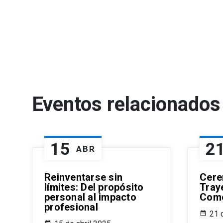
Eventos relacionados
15
2
ABR
Reinventarse sin
Cere
límites: Del propósito
Traye
personal al impacto
Come
profesional
21 