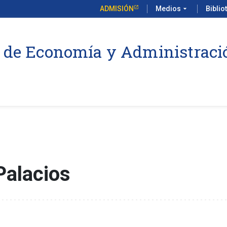
ADMISIÓN
Medios
arrow_drop_down
Biblio
 de Economía y Administraci
Palacios