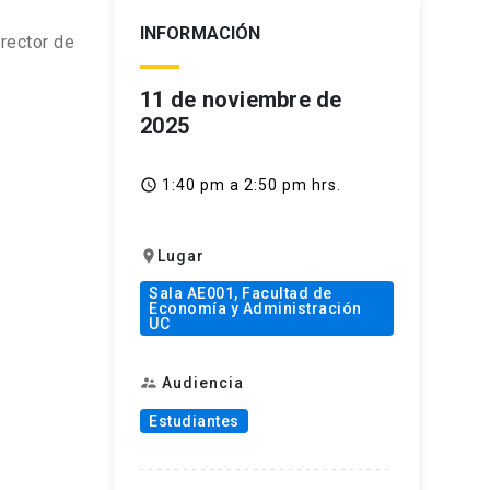
INFORMACIÓN
rector de
11 de noviembre de
2025
1:40 pm a 2:50 pm hrs.
access_time
Lugar
location_on
Sala AE001, Facultad de
Economía y Administración
UC
Audiencia
supervisor_account
Estudiantes