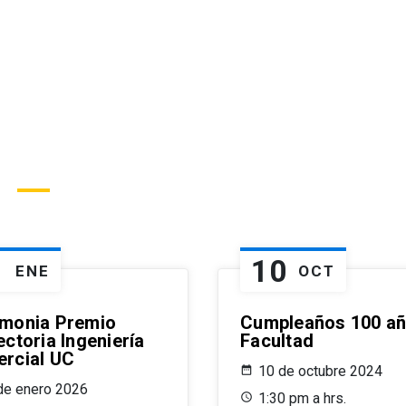
1
10
ENE
OCT
monia Premio
Cumpleaños 100 a
ctoria Ingeniería
Facultad
rcial UC
10 de octubre 2024
de enero 2026
1:30 pm a hrs.