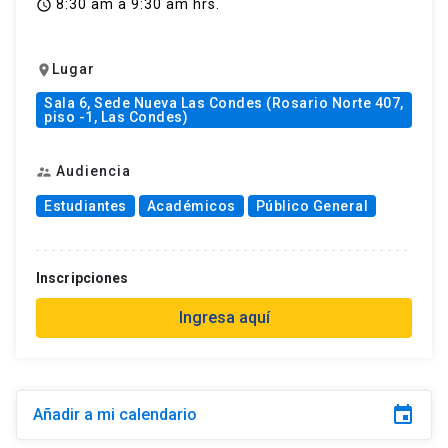
8:30 am a 9:30 am hrs.
access_time
Lugar
location_on
Sala 6, Sede Nueva Las Condes (Rosario Norte 407,
piso -1, Las Condes)
Audiencia
supervisor_account
Estudiantes
Académicos
Público General
Inscripciones
Ingresa aquí
event
Añadir a mi calendario