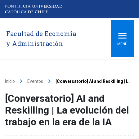
Facultad de Economía
y Administración
MENÚ
keyboard_arrow_right
keyboard_arrow_right
Inicio
Eventos
[Conversatorio] AI and Reskilling | La evolución del trabajo en la era de la IA
[Conversatorio] AI and
Reskilling | La evolución del
trabajo en la era de la IA