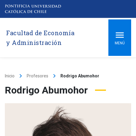
Facultad de Economía
y Administración
MENÚ
keyboard_arrow_right
keyboard_arrow_right
Inicio
Profesores
Rodrigo Abumohor
Rodrigo Abumohor