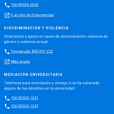
phone
(56)95504 5000
launch
Ir al sitio de Emergencias
DISCRIMINACIÓN Y VIOLENCIA
Orientación y apoyo en casos de discriminación, violencia de
género o violencia sexual.
phone
Fonoayuda: 800 001 222
launch
Más ayuda
MEDIACIÓN UNIVERSITARIA
Teléfonos para orientación y consejo si se ha vulnerado
alguno de tus derechos en la universidad.
phone
(56)95504 1691
phone
(56)95504 1247