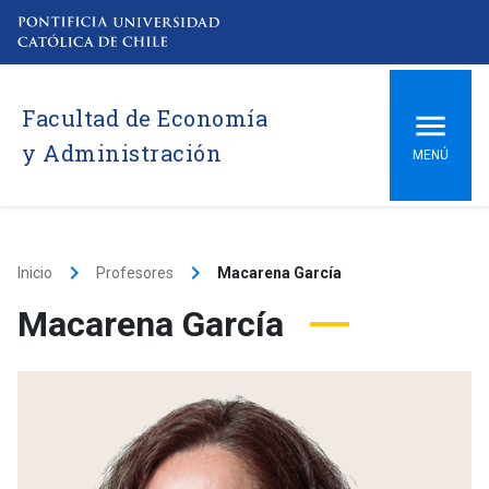
Facultad de Economía
y Administración
MENÚ
keyboard_arrow_right
keyboard_arrow_right
Inicio
Profesores
Macarena García
Macarena García