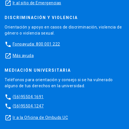
launch
Ir al sitio de Emergencias
DISCRIMINACIÓN Y VIOLENCIA
Orientación y apoyo en casos de discriminación, violencia de
género o violencia sexual.
phone
Fonoayuda: 800 001 222
launch
Más ayuda
MEDIACIÓN UNIVERSITARIA
Teléfonos para orientación y consejo si se ha vulnerado
alguno de tus derechos en la universidad.
phone
(56)95504 1691
phone
(56)95504 1247
launch
Ir a la Oficina de Ombuds UC