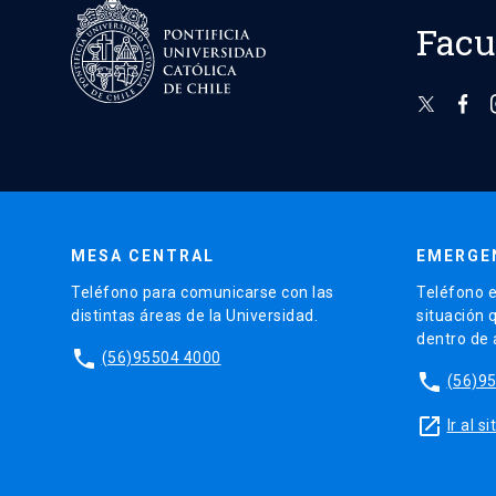
Facu
MESA CENTRAL
EMERGE
Teléfono para comunicarse con las
Teléfono e
distintas áreas de la Universidad.
situación 
dentro de
phone
(56)95504 4000
phone
(56)9
launch
Ir al 