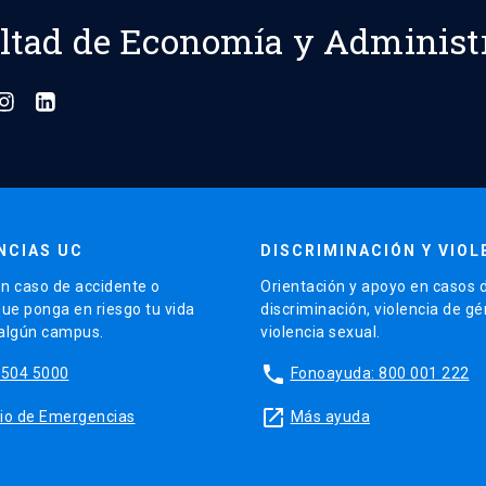
ltad de Economía y Administ
NCIAS UC
DISCRIMINACIÓN Y VIOL
n caso de accidente o
Orientación y apoyo en casos 
que ponga en riesgo tu vida
discriminación, violencia de g
 algún campus.
violencia sexual.
phone
5504 5000
Fonoayuda: 800 001 222
launch
sitio de Emergencias
Más ayuda