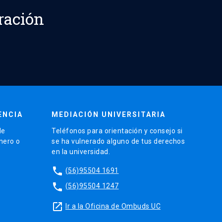
ración
ENCIA
MEDIACIÓN UNIVERSITARIA
de
Teléfonos para orientación y consejo si
énero o
se ha vulnerado alguno de tus derechos
en la universidad.
phone
(56)95504 1691
phone
(56)95504 1247
launch
Ir a la Oficina de Ombuds UC