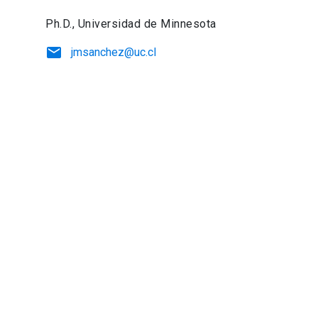
Ph.D., Universidad de Minnesota
email
jmsanchez@uc.cl