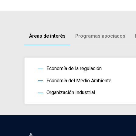
Áreas de interés
Programas asociados
horizontal_rule
Economía de la regulación
horizontal_rule
Economía del Medio Ambiente
horizontal_rule
Organización Industrial