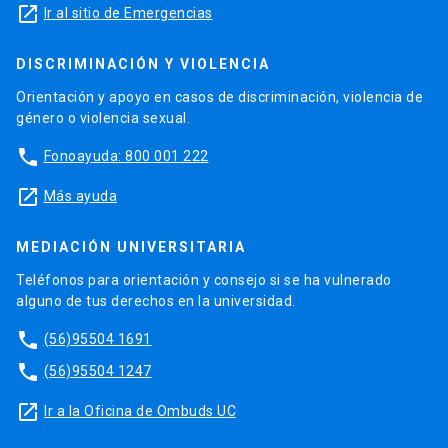
launch
Ir al sitio de Emergencias
DISCRIMINACIÓN Y VIOLENCIA
Orientación y apoyo en casos de discriminación, violencia de
género o violencia sexual.
phone
Fonoayuda: 800 001 222
launch
Más ayuda
MEDIACIÓN UNIVERSITARIA
Teléfonos para orientación y consejo si se ha vulnerado
alguno de tus derechos en la universidad.
phone
(56)95504 1691
phone
(56)95504 1247
launch
Ir a la Oficina de Ombuds UC