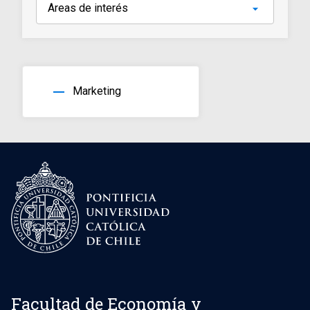
horizontal_rule
Marketing
Facultad de Economía y