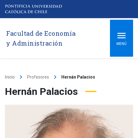
Facultad de Economía
y Administración
MENÚ
keyboard_arrow_right
keyboard_arrow_right
Inicio
Profesores
Hernán Palacios
Hernán Palacios