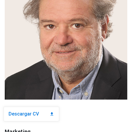
Descargar CV
download
Marketing