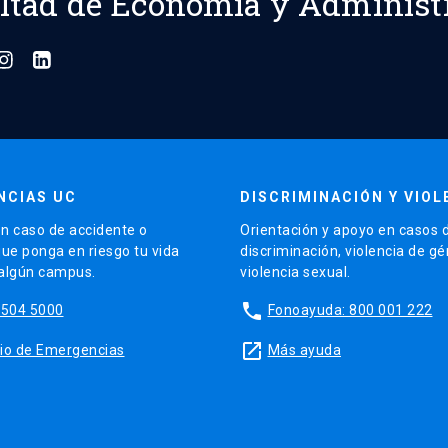
ltad de Economía y Administ
NCIAS UC
DISCRIMINACIÓN Y VIOL
n caso de accidente o
Orientación y apoyo en casos 
que ponga en riesgo tu vida
discriminación, violencia de g
 algún campus.
violencia sexual.
phone
5504 5000
Fonoayuda: 800 001 222
launch
sitio de Emergencias
Más ayuda