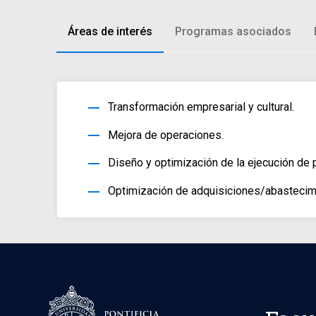
Áreas de interés
Programas asociados
horizontal_rule
Transformación empresarial y cultural.
horizontal_rule
Mejora de operaciones.
horizontal_rule
Diseño y optimización de la ejecución de 
horizontal_rule
Optimización de adquisiciones/abastecim