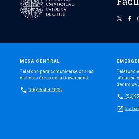
Facu
MESA CENTRAL
EMERGE
Teléfono para comunicarse con las
Teléfono e
distintas áreas de la Universidad.
situación 
dentro de
phone
(56)95504 4000
phone
(56)9
launch
Ir al 