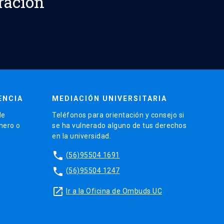
ración
ENCIA
MEDIACIÓN UNIVERSITARIA
de
Teléfonos para orientación y consejo si
énero o
se ha vulnerado alguno de tus derechos
en la universidad.
phone
(56)95504 1691
phone
(56)95504 1247
launch
Ir a la Oficina de Ombuds UC