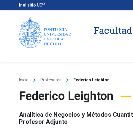
Ir al sitio UC
Facultad
keyboard_arrow_right
keyboard_arrow_right
Inicio
Profesores
Federico Leighton
Federico Leighton
Analítica de Negocios y Métodos Cuantit
Profesor Adjunto