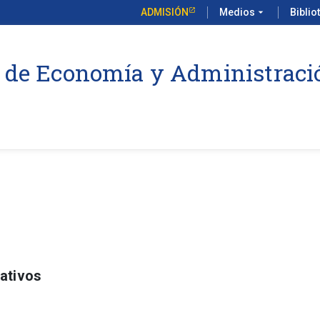
ADMISIÓN
Medios
arrow_drop_down
Biblio
 de Economía y Administraci
ativos