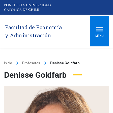
Facultad de Economía
y Administración
MENÚ
keyboard_arrow_right
keyboard_arrow_right
Inicio
Profesores
Denisse Goldfarb
Denisse Goldfarb