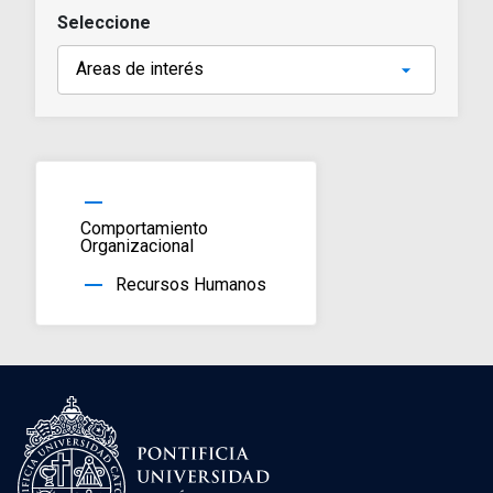
Seleccione
horizontal_rule
Comportamiento
Organizacional
horizontal_rule
Recursos Humanos