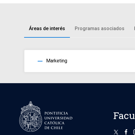
Áreas de interés
Programas asociados
horizontal_rule
Marketing
Facu