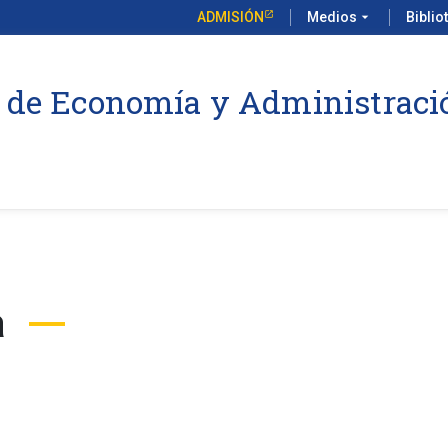
ADMISIÓN
Medios
arrow_drop_down
Biblio
 de Economía y Administraci
a