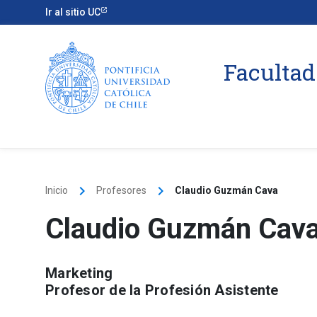
Ir al sitio UC
Facultad
keyboard_arrow_right
keyboard_arrow_right
Inicio
Profesores
Claudio Guzmán Cava
Claudio Guzmán Cav
Marketing
Profesor de la Profesión Asistente