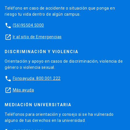
Teléfono en caso de accidente o situación que ponga en
riesgo tu vida dentro de algún campus.
phone
(56)95504 5000
launch
Ir al sitio de Emergencias
DISCRIMINACIÓN Y VIOLENCIA
Orientación y apoyo en casos de discriminación, violencia de
género o violencia sexual.
phone
Fonoayuda: 800 001 222
launch
Más ayuda
MEDIACIÓN UNIVERSITARIA
Teléfonos para orientación y consejo si se ha vulnerado
alguno de tus derechos en la universidad.