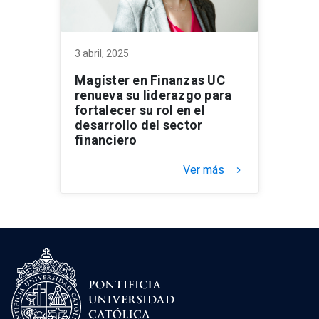
3 abril, 2025
Magíster en Finanzas UC
renueva su liderazgo para
fortalecer su rol en el
desarrollo del sector
financiero
Ver más
keyboard_arrow_right