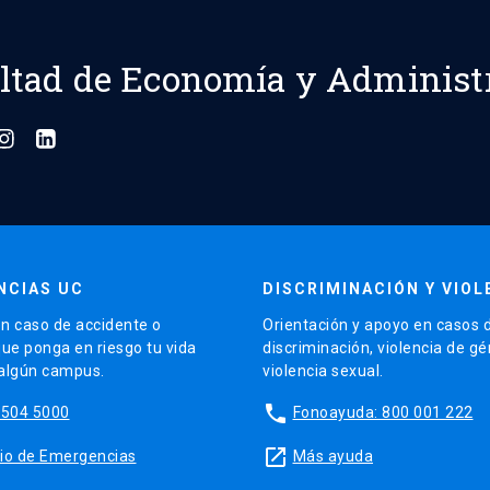
ltad de Economía y Administ
NCIAS UC
DISCRIMINACIÓN Y VIOL
n caso de accidente o
Orientación y apoyo en casos 
que ponga en riesgo tu vida
discriminación, violencia de g
 algún campus.
violencia sexual.
phone
5504 5000
Fonoayuda: 800 001 222
launch
sitio de Emergencias
Más ayuda