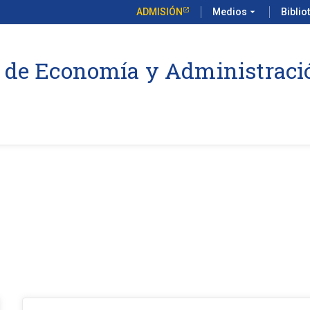
ADMISIÓN
Medios
arrow_drop_down
Biblio
 de Economía y Administraci