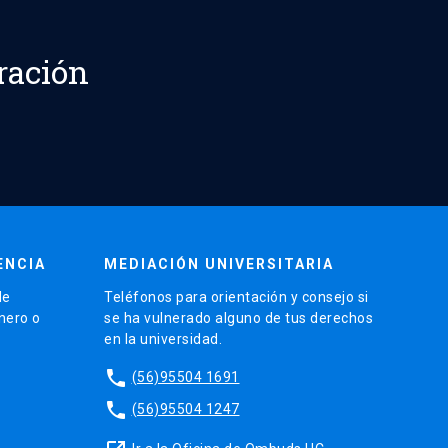
ración
ENCIA
MEDIACIÓN UNIVERSITARIA
de
Teléfonos para orientación y consejo si
énero o
se ha vulnerado alguno de tus derechos
en la universidad.
phone
(56)95504 1691
phone
(56)95504 1247