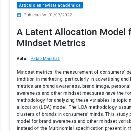
Artículo en revista académica
calendar_month
Publicación: 01/07/2022
A Latent Allocation Model
Mindset Metrics
Autor:
Pablo Marshall
Mindset metrics, the measurement of consumers’ perc
tradition in marketing, particularly in advertising a
metrics are brand awareness, brand image, personalit
awareness and other mindset measures have the form
methodology for analyzing these variables is topic m
allocation (LDA) model. The LDA methodology assum
clusters of brands in consumers’ minds. This study
model for brand awareness and other mindset variabl
instead of the Multinomial specification present in 