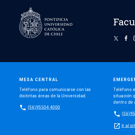
Facu
MESA CENTRAL
EMERGE
Teléfono para comunicarse con las
Teléfono e
distintas áreas de la Universidad.
situación 
dentro de
phone
(56)95504 4000
phone
(56)9
launch
Ir al 