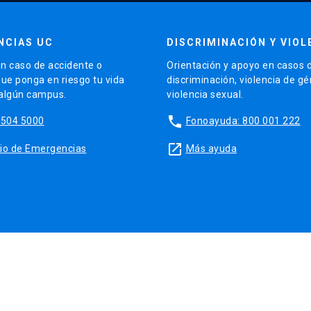
NCIAS UC
DISCRIMINACIÓN Y VIOL
n caso de accidente o
Orientación y apoyo en casos 
que ponga en riesgo tu vida
discriminación, violencia de g
 algún campus.
violencia sexual.
phone
5504 5000
Fonoayuda: 800 001 222
launch
sitio de Emergencias
Más ayuda