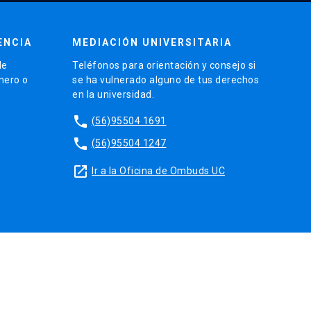
ENCIA
MEDIACIÓN UNIVERSITARIA
de
Teléfonos para orientación y consejo si
énero o
se ha vulnerado alguno de tus derechos
en la universidad.
phone
(56)95504 1691
phone
(56)95504 1247
launch
Ir a la Oficina de Ombuds UC