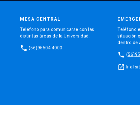
MESA CENTRAL
EMERGE
Teléfono para comunicarse con las
Teléfono e
distintas áreas de la Universidad.
situación 
dentro de
phone
(56)95504 4000
phone
(56)9
launch
Ir al 